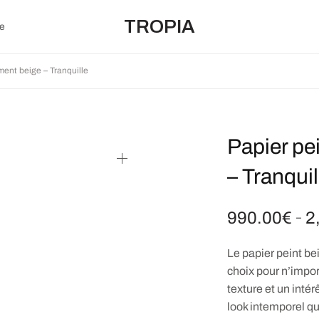
TROPIA
e
ment beige – Tranquille
Papier pe
– Tranquil
990.00
€
2
–
Le papier peint be
choix pour n’impor
texture et un intér
look intemporel qu