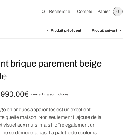
Recherche
Compte
Panier
0
Produit précédent
Produit suivant
int brique parement beige
le
,990.00
€
Plage de
taxes et livraison incluses
prix :
990.00€ à
ige en briques apparentes est un excellent
2,990.00€
te quelle maison. Non seulement il ajoute de la
êt visuel aux murs, mais il offre également un
i ne se démodera pas. La palette de couleurs