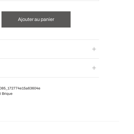
Ajouter au panier
085_172774e15a63604e
t Brique