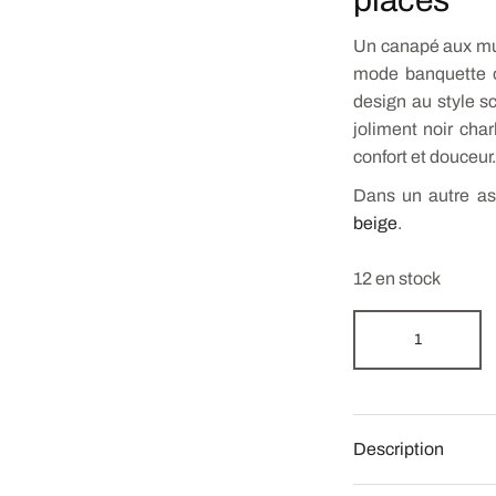
places
Un canapé aux mul
mode banquette o
design au style s
joliment noir char
confort et douceur
Dans un autre a
beige
.
12 en stock
Description