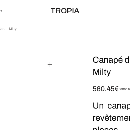
TROPIA
e
eu – Milty
Canapé d’
Milty
560.45
€
taxes e
Un canap
revêtem