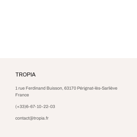
Canapé d’angle gris foncé gauche
Banquette 
convertible – Millo
places – Ni
TROPIA
1,039.99
€
320.99
€
taxes et livraison incluses
taxes
Choix des options
Lire la suite
1 rue Ferdinand Buisson, 63170 Pérignat-lès-Sarliève
France
(+33)6-67-10-22-03
contact@tropia.fr