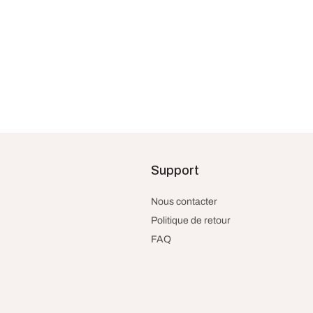
ris foncé
Canapé scandinave gris 2 places –
Coquet
Support
299.99
€
taxes et livraison incluses
Lire la suite
Nous contacter
Politique de retour
FAQ