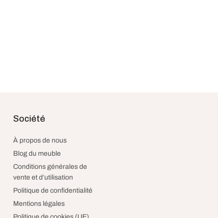
Convertible Scandinave 2
Canapé 3 places scandinave g
lo
1,038.69
€
taxes et livraison incluses
Société
Acheter le produit
 et livraison incluses
À propos de nous
Blog du meuble
Conditions générales de
vente et d’utilisation
Politique de confidentialité
Mentions légales
Politique de cookies (UE)