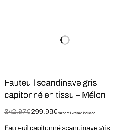
Fauteuil scandinave gris
capitonné en tissu – Mélon
342.67
€
299.99
€
Le prix
Le prix
taxes et livraison incluses
initial
actuel
était :
est :
Fauteuil capitonné scandinave gris