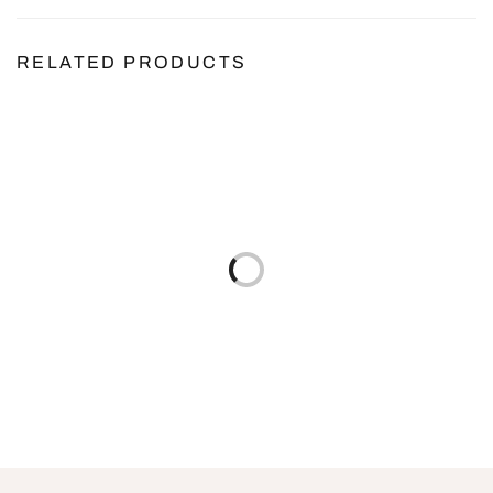
RELATED PRODUCTS
Duo de fauteuils capitonné
Duo de Fauteuils Patchwork
bleu nuit – Carle
– Noé
219.00
€
149.99
€
taxes et livraison incluses
taxes et livraison incluses
Ajouter au panier
Lire la suite