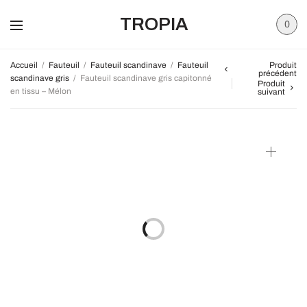
TROPIA
0
Accueil
/
Fauteuil
/
Fauteuil scandinave
/
Fauteuil
Produit
précédent
scandinave gris
/
Fauteuil scandinave gris capitonné
Produit
en tissu – Mélon
suivant
Promo !