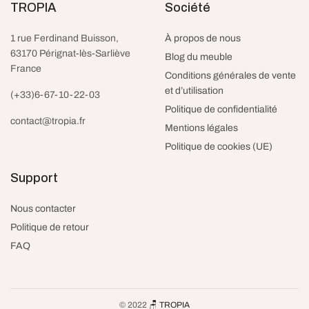
TROPIA
Société
1 rue Ferdinand Buisson,
À propos de nous
63170 Pérignat-lès-Sarliève
Blog du meuble
France
Conditions générales de vente
et d’utilisation
(+33)6-67-10-22-03
Politique de confidentialité
contact@tropia.fr
Mentions légales
Politique de cookies (UE)
Support
Duo de Fauteuils
Fauteuil de cinéma
scandinave patchwork gris et
électrique
Nous contacter
blanc – Simon
Plage de
990.00
€
–
1,390.00
€
taxes et
prix :
Politique de retour
169.99
€
taxes et livraison incluses
livraison incluses
990.00€ à
Ajouter au panier
FAQ
Choix des options
1,390.00€
© 2022
🪑 TROPIA