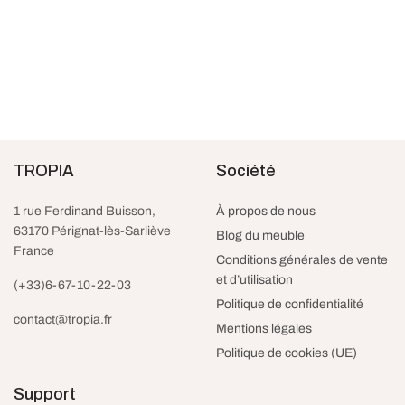
Banc de rangement gris –
Chaise scandinave grise
Igloo
pieds en bois – Malo
Le prix
Le prix
119.99
€
91.99
€
125.42
€
taxes et livraison
taxes et livraison incluses
initial
actuel
Ajouter au panier
incluses
TROPIA
Société
était :
est :
Ajouter au panier
119.99€.
91.99€.
1 rue Ferdinand Buisson,
À propos de nous
63170 Pérignat-lès-Sarliève
Blog du meuble
France
Conditions générales de vente
et d’utilisation
(+33)6-67-10-22-03
Politique de confidentialité
contact@tropia.fr
Mentions légales
Politique de cookies (UE)
Support