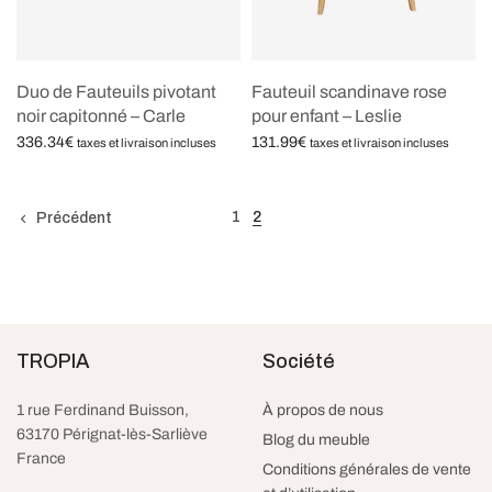
Duo de Fauteuils pivotant
Fauteuil scandinave rose
noir capitonné – Carle
pour enfant – Leslie
336.34
€
131.99
€
taxes et livraison incluses
taxes et livraison incluses
Ajouter au panier
Lire la suite
1
2
Précédent
TROPIA
Société
1 rue Ferdinand Buisson,
À propos de nous
63170 Pérignat-lès-Sarliève
Blog du meuble
France
Conditions générales de vente